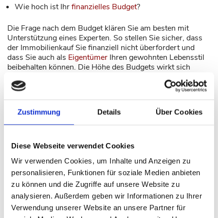
Wie hoch ist Ihr
finanzielles Budget
?
Die Frage nach dem Budget klären Sie am besten mit
Unterstützung eines Experten. So stellen Sie sicher, dass
der Immobilienkauf Sie finanziell nicht überfordert und
dass Sie auch als
Eigentümer
Ihren gewohnten Lebensstil
beibehalten können. Die Höhe des Budgets wirkt sich
außerdem auf die Liste der infrage kommenden Lagen aus.
So sind Immobilien im Westen Düsseldorfs zumeist teurer
als im Osten der Stadt.
Zustimmung
Details
Über Cookies
TIPPS FÜR DIE BESICHTIGUNG
Diese Webseite verwendet Cookies
Sind die wichtigsten Fragen geklärt und kennen Sie Ihren
Wir verwenden Cookies, um Inhalte und Anzeigen zu
Budgetrahmen, kann die Suche beginnen. Vielleicht
entdecken Sie ja hier bei Brinkmann & Walber Immobilien
personalisieren, Funktionen für soziale Medien anbieten
ein Haus, das Ihren Vorstellungen entspricht – falls ja,
zu können und die Zugriffe auf unsere Website zu
zögern Sie nicht,
uns zu kontaktieren
. Wir vereinbaren
analysieren. Außerdem geben wir Informationen zu Ihrer
einen Besichtigungstermin, bei dem Sie unter anderem
Verwendung unserer Website an unsere Partner für
folgende Aspekte in den Blick nehmen sollten: