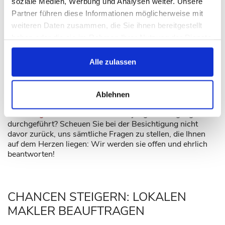
soziale Medien, Werbung und Analysen weiter. Unsere
Nahversorgung (Einkaufsmöglichkeiten, Ärzte etc.)
Partner führen diese Informationen möglicherweise mit
Schulen, Kinderbetreuung und Freizeitmöglichkeiten vor
weiteren Daten zusammen, die Sie ihnen bereitgestellt
Ort
haben oder die sie im Rahmen Ihrer Nutzung der Dienste
Parkmöglichkeiten
gesammelt haben.
Alle zulassen
Wir beraten Sie gerne zu den Vor- und Nachteilen der
jeweiligen Wohnlage, aber selbstverständlich auch zu den
Eigenschaften der Immobilie selbst. Wie ist der
energetische Zustand? Wie alt ist die Ausstattung (zum
Ablehnen
Beispiel das Bad und die Fußbodenheizung)? Welche
Sanierungsmaßnahmen
wurden in jüngerer Vergangenheit
durchgeführt? Scheuen Sie bei der Besichtigung nicht
davor zurück, uns sämtliche Fragen zu stellen, die Ihnen
auf dem Herzen liegen: Wir werden sie offen und ehrlich
beantworten!
CHANCEN STEIGERN: LOKALEN
MAKLER BEAUFTRAGEN