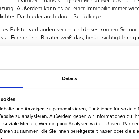
Darüber hinaus sind jeden Monat Betriebs- und
eizung. Außerdem kann es bei einer Immobilie immer wi
dichtes Dach oder auch durch Schädlinge.
zielles Polster vorhanden sein – und dieses können Sie n
t. Ein seriöser Berater weiß das, berücksichtigt Ihre ga
chkeiten auf und prüft außerdem, ob Sie womöglich Ansp
e Finanzierungsvereinbarung unterzeichnen und sich une
Details
Cookies
N GELD
nhalte und Anzeigen zu personalisieren, Funktionen für soziale
ilienfinanzierung dann
kontaktieren Sie uns
. Wir nehmen
Website zu analysieren. Außerdem geben wir Informationen zu I
Kooperationspartnern für den Bereich Finanzierung her.
r soziale Medien, Werbung und Analysen weiter. Unsere Partner
 Daten zusammen, die Sie ihnen bereitgestellt haben oder die s
n.