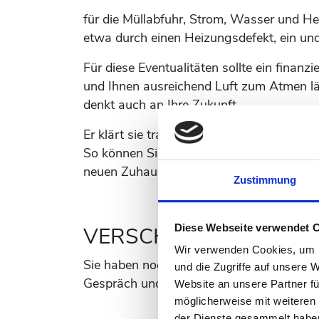
für die Müllabfuhr, Strom, Wasser und H
etwa durch einen Heizungsdefekt, ein un
Für diese Eventualitäten sollte ein finan
und Ihnen ausreichend Luft zum Atmen läss
denkt auch an Ihre Zukunft.
Er klärt sie transparent über Ihre Mögli
So können Sie mit einem guten Gefühl di
neuen Zuhause freuen.
Zustimmung
Diese Webseite verwendet 
VERSCHENKEN SIE KEI
Wir verwenden Cookies, um I
Sie haben noch Fragen zum Thema Immob
und die Zugriffe auf unsere 
Gespräch und stellen Kontakt zu unseren 
Website an unsere Partner fü
möglicherweise mit weiteren
der Dienste gesammelt habe