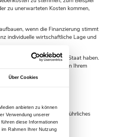
 Nebenkosten zu stemmen, zum Beispiel
eder zu unerwarteten Kosten kommen,
ur aufbauen, wenn die Finanzierung stimmt
nz individuelle wirtschaftliche Lage und
ruch auf einen Zuschuss vom Staat haben.
ingeschränkt auf das Leben in Ihrem
Über Cookies
 Medien anbieten zu können
 uns gerne Zeit für ein ausführliches
hrer Verwendung unserer
 führen diese Informationen
ie im Rahmen Ihrer Nutzung