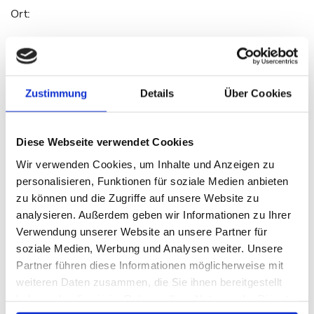
Ort:
Telefon *:
Zustimmung
Details
Über Cookies
E-Mail *:
Diese Webseite verwendet Cookies
Wir verwenden Cookies, um Inhalte und Anzeigen zu
ANGABEN ZU IHREM EIGENTUM
personalisieren, Funktionen für soziale Medien anbieten
zu können und die Zugriffe auf unsere Website zu
Objektart:
analysieren. Außerdem geben wir Informationen zu Ihrer
Verwendung unserer Website an unsere Partner für
soziale Medien, Werbung und Analysen weiter. Unsere
Nutzungsart:
Partner führen diese Informationen möglicherweise mit
weiteren Daten zusammen, die Sie ihnen bereitgestellt
haben oder die sie im Rahmen Ihrer Nutzung der Dienste
Vermarktungsart: