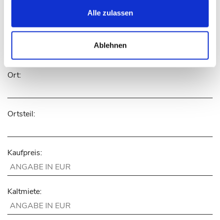
gesammelt haben.
Alle zulassen
PLZ:
Ablehnen
Ort:
Ortsteil:
Kaufpreis:
Kaltmiete: