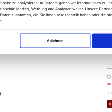
omfortables sowie sicheres Parken ermöglicht. Darüber
Website zu analysieren. Außerdem geben wir Informationen zu I
r dem Haus sowie im gemeinschaftlichen Fahrradkeller
r soziale Medien, Werbung und Analysen weiter. Unsere Partner
 Daten zusammen, die Sie ihnen bereitgestellt haben oder die s
n.
em äußerst gepflegten und frisch sanierten Zustand –
nt an wohlfühlt.
Ablehnen
iven Wohnangebot bei einer persönlichen Besichtigung.
ng eines Besichtigungstermins freuen wir uns auf Ihre
ei
Ang
)