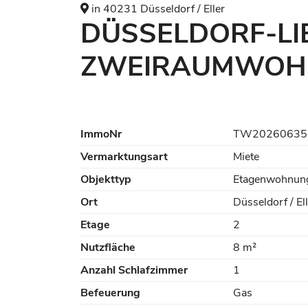
in 40231 Düsseldorf / Eller
DÜSSELDORF-LI
ZWEIRAUMWOHNU
ImmoNr
TW20260635
Vermarktungsart
Miete
Objekttyp
Etagenwohnun
Ort
Düsseldorf / El
Etage
2
Nutzfläche
8 m²
Anzahl Schlafzimmer
1
Befeuerung
Gas