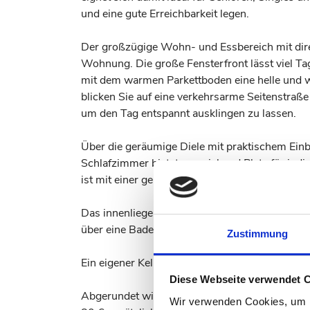
und eine gute Erreichbarkeit legen.
Der großzügige Wohn- und Essbereich mit dire
Wohnung. Die große Fensterfront lässt viel Ta
mit dem warmen Parkettboden eine helle und 
blicken Sie auf eine verkehrsarme Seitenstraß
um den Tag entspannt ausklingen zu lassen.
Über die geräumige Diele mit praktischem Einb
Schlafzimmer bietet ausreichend Platz für indi
ist mit einer gepflegten Einbauküche ausgestatte
Das innenliegende Badezimmer wurde aktuell i
über eine Badewanne, einen Waschtisch, ein 
Zustimmung
Ein eigener Kellerraum schafft zusätzlichen Sta
Diese Webseite verwendet 
Abgerundet wird dieses attraktive Wohnangebot
Wir verwenden Cookies, um I