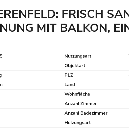
ERENFELD: FRISCH SA
NG MIT BALKON, EINB
5
Nutzungsart
Objektart
g
PLZ
ler
Land
Wohnfläche
Anzahl Zimmer
Anzahl Badezimmer
Heizungsart