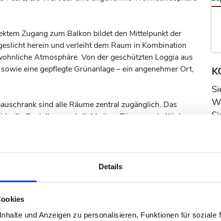
ktem Zugang zum Balkon bildet den Mittelpunkt der
geslicht herein und verleiht dem Raum in Kombination
wohnliche Atmosphäre. Von der geschützten Loggia aus
e sowie eine gepflegte Grünanlage – ein angenehmer Ort,
K
Si
Wi
auschrank sind alle Räume zentral zugänglich. Das
Si
viduelle Gestaltungsmöglichkeiten. Die separate Küche
un
t, die bereits im Mietpreis enthalten ist.
me
n einem modernen, zeitlosen Design saniert. Es verfügt
WC sowie einen Anschluss für die Waschmaschine.
Details
uraum für alles, was nicht täglich benötigt wird.
Cookies
 durch einen Tiefgaragenstellplatz, der für monatlich
nhalte und Anzeigen zu personalisieren, Funktionen für soziale