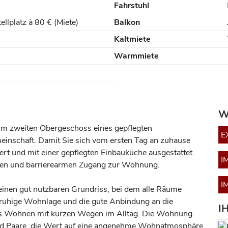
Fahrstuhl
ellplatz à 80 € (Miete)
Balkon
Kaltmiete
Warmmiete
W
im zweiten Obergeschoss eines gepflegten
E
nschaft. Damit Sie sich vom ersten Tag an zuhause
rt und mit einer gepflegten Einbauküche ausgestattet.
I
blen und barrierearmen Zugang zur Wohnung.
I
einen gut nutzbaren Grundriss, bei dem alle Räume
e ruhige Wohnlage und die gute Anbindung an die
I
tes Wohnen mit kurzen Wegen im Alltag. Die Wohnung
s und Paare, die Wert auf eine angenehme Wohnatmosphäre