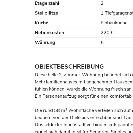
Etagenzahl
2
Stellplätze
1 Tiefgaragenst
Küche
Einbauküche
Nebenkosten
220 €
Währung
€
OBJEKTBESCHREIBUNG
Diese helle 2-Zimmer-Wohnung befindet sich 
Mehrfamilienhauses mit angenehmer Hausgemei
fühlen können, wurde die Wohnung frisch sanie
Ein Personenaufzug sorgt für einen komforta
Die rund 58 m² Wohnfläche verteilen sich auf 
bequem von der Diele aus erreichbar sind. Di
Düsseldorfer Innenstadt verbinden entspann
eignet sich damit ideal für Senioren, Single