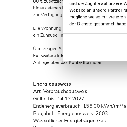
80 € zusätzlich angemietet werden kann und k
und die Zugriffe auf unsere 
hinaus stehen Fahrradabstellmöglichkeiten vo
Website an unsere Partner fü
zur Verfügung.
möglicherweise mit weiteren
der Dienste gesammelt habe
Die Wohnung präsentiert sich insgesamt in ein
ein Zuhause, in dem man sich vom ersten Mome
Überzeugen Sie sich selbst von diesem attrakt
Für weitere Informationen oder zur Vereinbaru
Anfrage über das Kontaktformular.
Energieausweis
Art: Verbrauchsausweis
Gültig bis: 14.12.2027
Endenergieverbrauch: 156.00 kWh/(m²*a
Baujahr lt. Energieausweis: 2003
Wesentlicher Energieträger: Gas