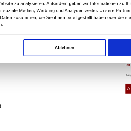
Website zu analysieren. Außerdem geben wir Informationen zu I
r soziale Medien, Werbung und Analysen weiter. Unsere Partner
 Daten zusammen, die Sie ihnen bereitgestellt haben oder die s
n.
und Wände
en Rundgang unter https://tour.ogulo.com/VR1u von
Ablehnen
ungstermin setzen Sie sich bitte über das
ei
Ang
)