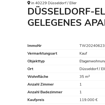
in 40229 Düsseldorf / Eller
DÜSSELDORF-EL
GELEGENES AP
ImmoNr
TW20240623
Vermarktungsart
Kauf
Objekttyp
Etagenwohnun
Ort
Düsseldorf / El
Wohnfläche
35 m²
Anzahl Zimmer
1
Anzahl Badezimmer
1
Kaufpreis
119.000 €