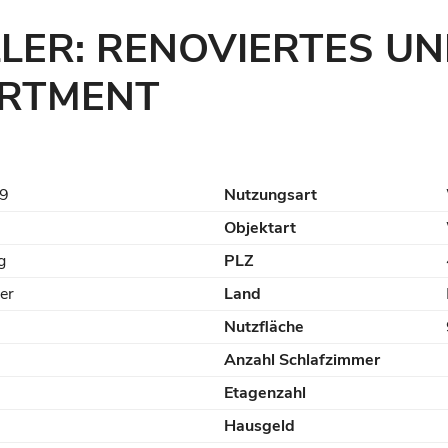
LER: RENOVIERTES U
ARTMENT
9
Nutzungsart
Objektart
g
PLZ
ler
Land
Nutzfläche
Anzahl Schlafzimmer
Etagenzahl
Hausgeld