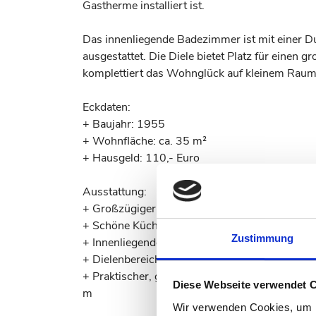
Gastherme installiert ist.
Das innenliegende Badezimmer ist mit einer D
ausgestattet. Die Diele bietet Platz für einen 
komplettiert das Wohnglück auf kleinem Raum
Eckdaten:
+ Baujahr: 1955
+ Wohnfläche: ca. 35 m²
+ Hausgeld: 110,- Euro
Ausstattung:
+ Großzügiger, lichtdurchfluteter Wohn-/Schla
+ Schöne Küche
Zustimmung
+ Innenliegendes Badezimmer mit Dusche, W
+ Dielenbereich
+ Praktischer, großzügiger Kelleraum (ca. 9 m
Diese Webseite verwendet 
m
Wir verwenden Cookies, um I