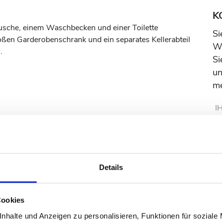
K
usche, einem Waschbecken und einer Toilette
Si
großen Garderobenschrank und ein separates Kellerabteil
Wi
.
Si
un
me
fbereich
Details
aschtisch und WC
² ) mit einer ungewöhnlich hohen Deckenhöhe von ca. 3
Cookies
nhalte und Anzeigen zu personalisieren, Funktionen für soziale