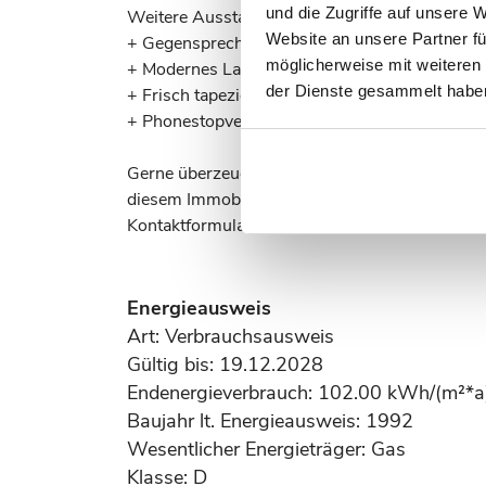
und die Zugriffe auf unsere 
Weitere Ausstattungsmerkmale:
Website an unsere Partner fü
+ Gegensprechanlage
möglicherweise mit weiteren
+ Modernes Laminat
der Dienste gesammelt habe
+ Frisch tapezierte und gestrichene Decken 
+ Phonestopverglasung, Schallschutzklasse 4
Gerne überzeugen Sie sich bei einem virtuell
diesem Immobilienangebot. Für einen Besichtig
Kontaktformular mit uns in Verbindung.
Energieausweis
Art: Verbrauchsausweis
Gültig bis: 19.12.2028
Endenergieverbrauch: 102.00 kWh/(m²*a
Baujahr lt. Energieausweis: 1992
Wesentlicher Energieträger: Gas
Klasse: D