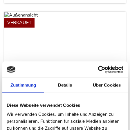
VERKAUFT
Grevenbroich-Allrath: Große
Zustimmung
Doppelhaushälfte mi ...
Details
Über Cookies
Diese Webseite verwendet Cookies
in 41515 Grevenbroich
Wir verwenden Cookies, um Inhalte und Anzeigen zu
Kaufpreis
469.000 €
personalisieren, Funktionen für soziale Medien anbieten
zu können und die Zugriffe auf unsere Website zu