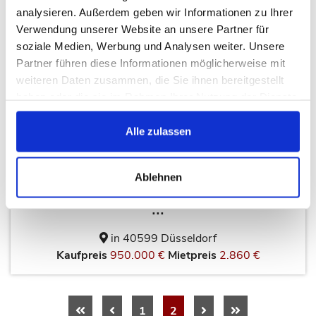
analysieren. Außerdem geben wir Informationen zu Ihrer
VERKAUFT
Verwendung unserer Website an unsere Partner für
soziale Medien, Werbung und Analysen weiter. Unsere
Partner führen diese Informationen möglicherweise mit
weiteren Daten zusammen, die Sie ihnen bereitgestellt
haben oder die sie im Rahmen Ihrer Nutzung der Dienste
gesammelt haben.
Alle zulassen
DÜSSELDORF-HASSELS:
Ablehnen
GEPFLEGTES 4 PARTEIEN ALTBA
...
in 40599 Düsseldorf
Kaufpreis
950.000 €
Mietpreis
2.860 €
1
2