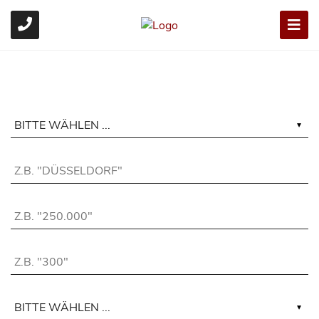
IMMOBILIEN
SUCHE
Vermarktungsart:
Ort:
Preis bis:
Grundstücksfläche bis:
Objektart: