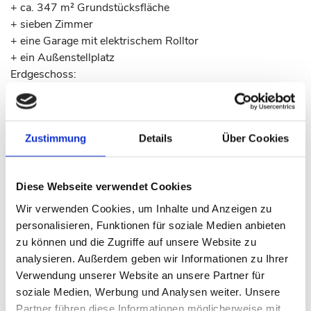
+ ca. 347 m² Grundstücksfläche
+ sieben Zimmer
+ eine Garage mit elektrischem Rolltor
+ ein Außenstellplatz
Erdgeschoss:
+ großer, heller Wohn-/Küchenbereich mit hochwertiger
Einbauküche und Kochinsel (muss gegen eine Gebühr
abgelöst werden) und Terrassenzugang
Zustimmung
Details
Über Cookies
+ elegantes Tageslicht-Gäste-WC
+ lichtdurchfluteter, großzügiger Eingangsbereich mit
Garderobe
Diese Webseite verwendet Cookies
+ praktischer Abstellraum
Wir verwenden Cookies, um Inhalte und Anzeigen zu
Obergeschoss
personalisieren, Funktionen für soziale Medien anbieten
+ großes, helles Schlafzimmer mit Ankleidezimmer
zu können und die Zugriffe auf unsere Website zu
+ zwei helle Kinder-/Arbeitszimmer
analysieren. Außerdem geben wir Informationen zu Ihrer
+ großes, elegantes Tageslicht-Masterbad mit Badewanne,
Verwendung unserer Website an unsere Partner für
bodentiefer XXL-Dusche, zwei Einzelwaschtischen, WC
soziale Medien, Werbung und Analysen weiter. Unsere
und Anschlussmöglichkeit für Waschmaschine und
Partner führen diese Informationen möglicherweise mit